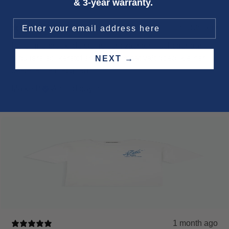
& 3-year warranty.
1 month ago
Hele fijne broek, de stof is echt zachter / luchtiger dan
reguliere spijkerstof shorts. De maat valt goed, kleiner
NEXT →
bestellen is niet goed.
Maike P.
Verified buyer
1 month ago