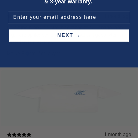
& 3-year warranty.
1 month ago
Hele fijne broek, de stof is echt zachter / luchtiger dan
reguliere spijkerstof shorts. De maat valt goed, kleiner
NEXT →
bestellen is niet goed.
Maike P.
Verified buyer
1 month ago