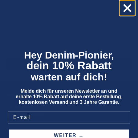
Hey Denim-Pionier,
dein 10% Rabatt
NACHRICHT SENDEN
warten auf dich!
Melde dich für unseren Newsletter an und
Kings Of Indigo
erhalte 10% Rabatt auf deine erste Bestellung,
kostenlosen Versand und 3 Jahre Garantie.
Über die Marke
Nachhaltigkeits Report
Der Blog
Karriere
WEITER →