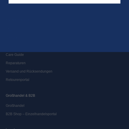
Newsletter
Kundenservice
FAQ
Kontakt
Fit Guide
Care Guide
Reparaturen
Versand und Rücksendungen
Retourenportal
Großhandel & B2B
Großhandel
B2B Shop – Einzelhandelsportal