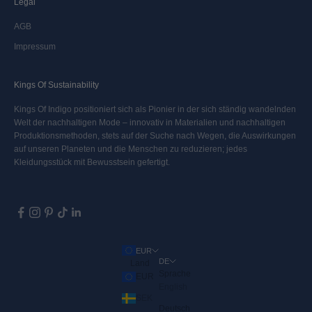
Legal
AGB
Impressum
Kings Of Sustainability
Kings Of Indigo positioniert sich als Pionier in der sich ständig wandelnden
Welt der nachhaltigen Mode – innovativ in Materialien und nachhaltigen
Produktionsmethoden, stets auf der Suche nach Wegen, die Auswirkungen
auf unseren Planeten und die Menschen zu reduzieren; jedes
Kleidungsstück mit Bewusstsein gefertigt.
EUR
DE
Land
Sprache
EUR
English
SEK
Deutsch