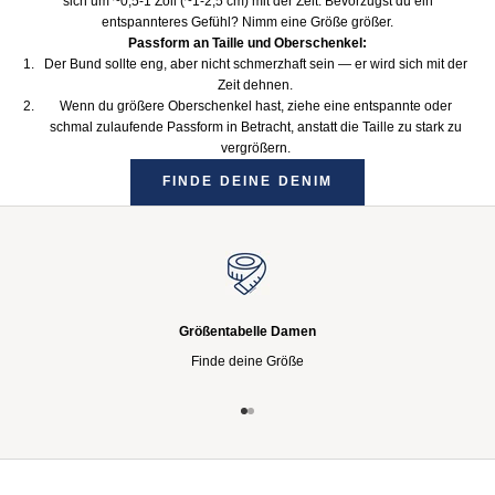
sich um ~0,5-1 Zoll (~1-2,5 cm) mit der Zeit. Bevorzugst du ein
entspannteres Gefühl? Nimm eine Größe größer.
Passform an Taille und Oberschenkel:
Der Bund sollte eng, aber nicht schmerzhaft sein — er wird sich mit der
Zeit dehnen.
Wenn du größere Oberschenkel hast, ziehe eine entspannte oder
schmal zulaufende Passform in Betracht, anstatt die Taille zu stark zu
vergrößern.
FINDE DEINE DENIM
Größentabelle Damen
Finde deine Größe
Gehe zu Element 1
Gehe zu Element 2