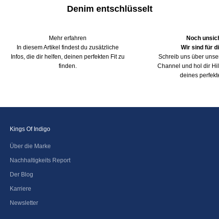
Denim entschlüsselt
Mehr erfahren
Noch unsic
In diesem Artikel
findest du zusätzliche
Wir sind für d
Infos, die dir helfen, deinen perfekten Fit zu
Schreib uns über uns
finden.
Channel und hol dir Hi
deines perfekte
Kings Of Indigo
Über die Marke
Nachhaltigkeits Report
Der Blog
Karriere
Newsletter