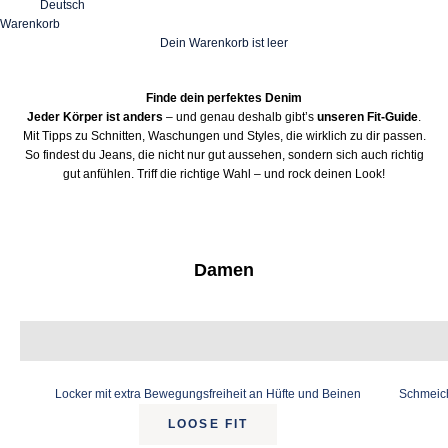
Deutsch
Warenkorb
Dein Warenkorb ist leer
Finde dein perfektes Denim
Jeder Körper ist anders
– und genau deshalb gibt’s
unseren Fit-Guide
.
Mit Tipps zu Schnitten, Waschungen und Styles, die wirklich zu dir passen.
So findest du Jeans, die nicht nur gut aussehen, sondern sich auch richtig
gut anfühlen. Triff die richtige Wahl – und rock deinen Look!
Damen
Locker mit extra Bewegungsfreiheit an Hüfte und Beinen
Schmeich
LOOSE FIT