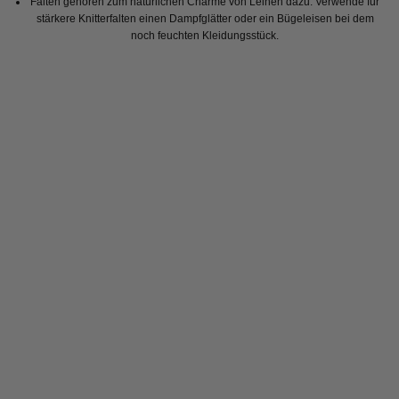
Falten gehören zum natürlichen Charme von Leinen dazu. Verwende für
stärkere Knitterfalten einen Dampfglätter oder ein Bügeleisen bei dem
noch feuchten Kleidungsstück.