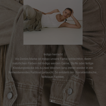
Indigo herrscht
Als Denim-Marke ist Indigo unsere Farbe schlechthin. Beim
natürlichen Färben mit Indigo werden Garne, Stoffe oder fertige
Kleidungsstücke bis zu zwei Wochen lang immer wieder in ein
fermentierendes Farbbad getaucht. So entsteht der charakteristische,
tiefblaue Farbton.
Gehe zu Element 1
Gehe zu Element 2
Gehe zu Element 3