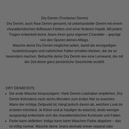
Dry Denim (Trockener Denim)
Dry Denim, auch Raw Denim genannt, ist unbehandelter Denim mit einem
charakteristischen tiefblauen Farbton und einer festeren Haptik. Mit jedem
Tragen entwickelt deine Jeans ihren ganz eigenen Charakter – geprägt
von den Spuren deines Alltags.
Wasche deine Dry Denim möglichst selten, damit die einzigartigen
Ausbleichungen und natürlichen Falten erhalten bleiben, die sie so
besonders machen. Betrachte deine Dry Denim wie eine Leinwand, die mit
der Zeit deine ganz persönliche Geschichte erzählt.
DRY DENIM DO'S:
Die erste Wäsche hinauszögern: Viele Denim-Liebhaber empfehlen, Dry
Denim frühestens nach sechs Monaten zum ersten Mal zu waschen.
Wann der richtige Zeitpunkt ist, hängt jedoch davon ab, welchen Look du
erzielen möchtest. Je früher und je häufiger du wäschst, desto weniger
ausgeprägt entwickeln sich die charakteristischen Kontraste und Falten.
Farbe kann abfärben: Indigo kann beim Waschen Farbe abgeben – das
ist völlig normal. Wasche deine Jeans deshalb immer separat oder