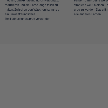
möglich, um Abnutzung durch Reibung zu
Farben, damit deine weiße
reduzieren und die Farbe lange frisch zu
strahlend weiß bleiben – s
halten. Zwischen den Wäschen kannst du
grau zu werden. Das gilt n
ein umweltfreundliches
alle anderen Farben.
Textilerfrischungsspray verwenden.