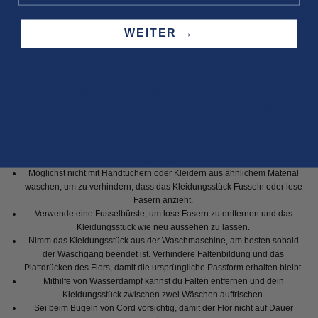
WEITER →
Cord
Die von uns entworfenen Kleidungsstücke aus Cord gehören zu den
zeitlosen Kleiderschrank-Must-Haves, die sich durch ihre langlebige
Qualität und ihr zeitloses Design auszeichnen. Beachte die folgenden
Tipps, und du wirst lange Freude an deinem Kleidungsstück aus Kord
haben.
Zum Schutz des Gewebes auf links drehen und Reißverschluss
schließen.
Möglichst nicht mit Handtüchern oder Kleidern aus ähnlichem Material
waschen, um zu verhindern, dass das Kleidungsstück Fusseln oder lose
Fasern anzieht.
Verwende eine Fusselbürste, um lose Fasern zu entfernen und das
Kleidungsstück wie neu aussehen zu lassen.
Nimm das Kleidungsstück aus der Waschmaschine, am besten sobald
der Waschgang beendet ist. Verhindere Faltenbildung und das
Plattdrücken des Flors, damit die ursprüngliche Passform erhalten bleibt.
Mithilfe von Wasserdampf kannst du Falten entfernen und dein
Kleidungsstück zwischen zwei Wäschen auffrischen.
Sei beim Bügeln von Cord vorsichtig, damit der Flor nicht auf Dauer