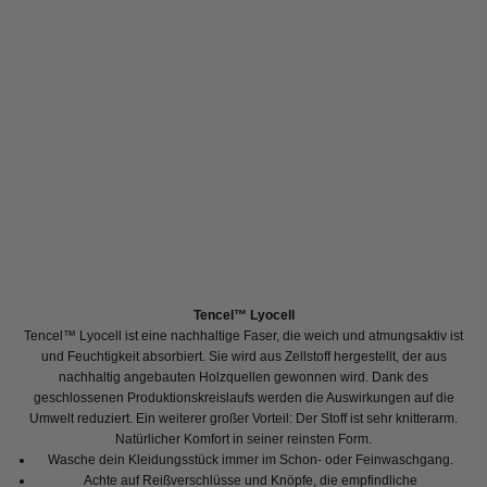
Tencel™ Lyocell
Tencel™ Lyocell ist eine nachhaltige Faser, die weich und atmungsaktiv ist
und Feuchtigkeit absorbiert. Sie wird aus Zellstoff hergestellt, der aus
nachhaltig angebauten Holzquellen gewonnen wird. Dank des
geschlossenen Produktionskreislaufs werden die Auswirkungen auf die
Umwelt reduziert. Ein weiterer großer Vorteil: Der Stoff ist sehr knitterarm.
Natürlicher Komfort in seiner reinsten Form.
Wasche dein Kleidungsstück immer im Schon- oder Feinwaschgang.
Achte auf Reißverschlüsse und Knöpfe, die empfindliche