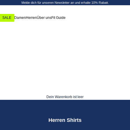
Melde
dich für unseren Newsletter an und erhalte 10% Rabatt.
SALE
Damen
Herren
Über uns
Fit Guide
Dein Warenkorb ist leer
Herren Shirts