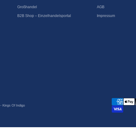
Großhandel
AGB
B2B Shop – Einzelhandelsportal
Impressum
- Kings Of Indigo