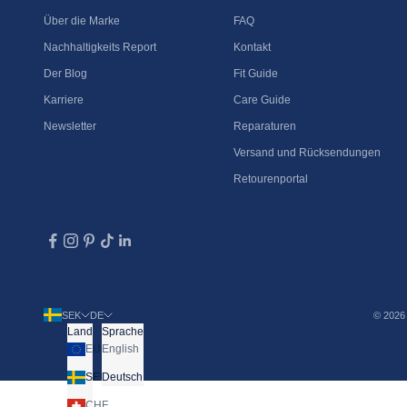
Über die Marke
FAQ
Nachhaltigkeits Report
Kontakt
Der Blog
Fit Guide
Karriere
Care Guide
Newsletter
Reparaturen
Versand und Rücksendungen
Retourenportal
SEK
DE
© 2026 
Land
Sprache
EUR
English
SEK
Deutsch
CHF